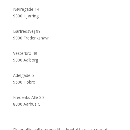
Nørregade 14
9800 Hjørring
Barfredsvej 99
9900 Frederikshavn
Vesterbro 49
9000 Aalborg
Adelgade 5
9500 Hobro
Frederiks Allé 30
8000 Aarhus C
Du er altid velkommen til at kontakte os via e-mail.